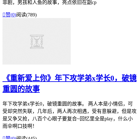
菲剧，男孩和人鱼的故事，亮点依旧在副cp

赞(
0
)
阅读(789)
《重新爱上你》年下攻学弟x学长0，破镜
重圆的故事
年下攻学弟x学长0，破镜重圆的故事。 两人本是小情侣，可
受却突然失联，几年后，两人再次相遇，受有意躲避，但是攻
是又争又抢，八百个心眼子要复合~回忆里全是play，什么小
雨伞啊口技啊！

赞(
0
)
阅读(445)