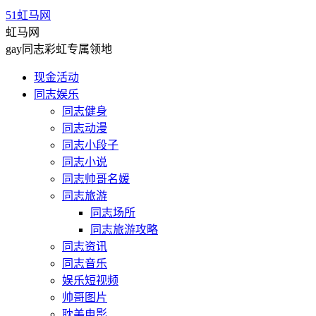
51虹马网
虹马网
gay同志彩虹专属领地
现金活动
同志娱乐
同志健身
同志动漫
同志小段子
同志小说
同志帅哥名媛
同志旅游
同志场所
同志旅游攻略
同志资讯
同志音乐
娱乐短视频
帅哥图片
耽美电影