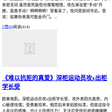
亲密无间 虽然是死敌但也惺惺相惜，攻在淋浴室“手动”开
撩，是真手动！啊啊啊啊！受看呆了，攻问受房间号后，受
说：如果你来我可能会开门。...

赞(
0
)
阅读(414)
《难以抗拒的真爱》深柜运动员攻x出柜
学长受
欧美电影。深柜运动员攻x出柜学长受，攻外表阳光直男，内
心敏感怯懦；受勇敢坦率，相恋后本来如胶似漆，但是这段令
人非议的感情，也让人倍感压力！ 无法忍受伴侣遮遮掩掩暧