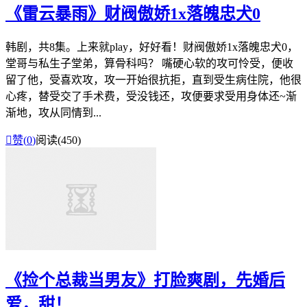
《雷云暴雨》财阀傲娇1x落魄忠犬0
韩剧，共8集。上来就play，好好看！财阀傲娇1x落魄忠犬0，
堂哥与私生子堂弟，算骨科吗？ 嘴硬心软的攻可怜受，便收
留了他，受喜欢攻，攻一开始很抗拒，直到受生病住院，他很
心疼，替受交了手术费，受没钱还，攻便要求受用身体还~渐
渐地，攻从同情到...

赞(
0
)
阅读(450)
《捡个总裁当男友》打脸爽剧，先婚后
爱，甜！