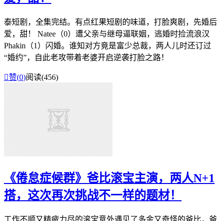
泰短剧，全集完结。有点红果短剧的味道，打脸爽剧，先婚后
爱，甜！ Natee（0）遭父亲与继母逼联姻，逃婚时捡流浪汉
Phakin（1）闪婚。谁知对方竟是富少总裁，两人儿时还订过
“婚约”，自此老攻带着老婆开启逆袭打脸之路！

赞(
0
)
阅读(456)
《倦怠症候群》爸比滚宝主演，两人N+1
搭，这次再次挑战不一样的题材！
工作不顺又精疲力尽的滚宝意外遇见了多金又奇怪的爸比，爸