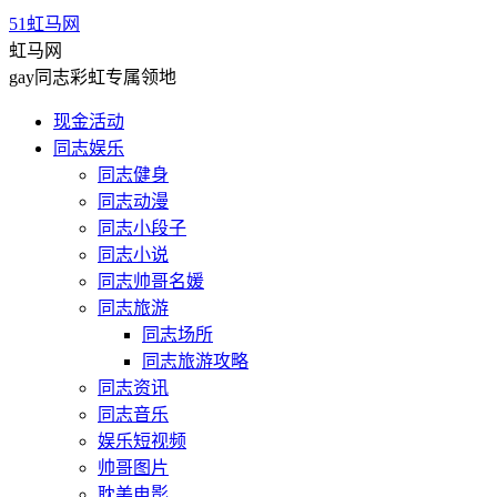
51虹马网
虹马网
gay同志彩虹专属领地
现金活动
同志娱乐
同志健身
同志动漫
同志小段子
同志小说
同志帅哥名媛
同志旅游
同志场所
同志旅游攻略
同志资讯
同志音乐
娱乐短视频
帅哥图片
耽美电影