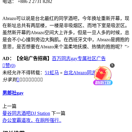
电话： +886 2 2731 8282
Abrazo可以说是台北最红的同学酒吧，今年换址重新开幕，现
在新址总共有两层楼，一楼是非吸烟区、而地下室是吸淤区。
虽然新开幕的Abrazo空间大上许多，但是一旦人多的时候，总
是会不小心撞到旁边大胸肌。在西班牙文中，Abrazo是拥抱的
意思，是否想要在Abrazo来个温柔地抚摸、热情的抱抱呢？”>
AD：
【全站广告招商】
百万同志gay专属社区广告
X

赞(
0
)
未经允许不得转载：
51虹马
»
台北Abrazo同志酒吧
分享到









男郎社gay
上一篇
曼谷同志酒吧DJ Station
下一篇
办公室霸道攻，在厕所强行..