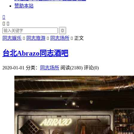
赞助本站




同志娱乐
同志旅游
同志场所
正文



台北Abrazo同志酒吧
2020-01-01
分类：
同志场所
阅读(2180)
评论(0)