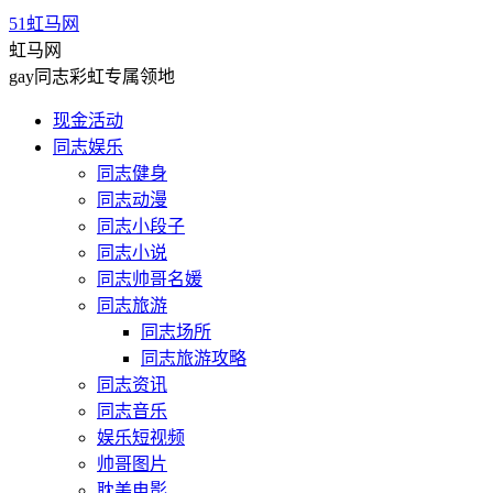
51虹马网
虹马网
gay同志彩虹专属领地
现金活动
同志娱乐
同志健身
同志动漫
同志小段子
同志小说
同志帅哥名媛
同志旅游
同志场所
同志旅游攻略
同志资讯
同志音乐
娱乐短视频
帅哥图片
耽美电影