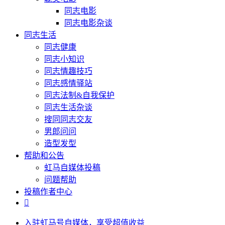
同志电影
同志电影杂谈
同志生活
同志健康
同志小知识
同志情趣技巧
同志感情驿站
同志法制&自我保护
同志生活杂谈
搜同同志交友
男郎问问
造型发型
帮助和公告
虹马自媒体投稿
问题帮助
投稿作者中心

入驻虹马号自媒体，享受超值收益