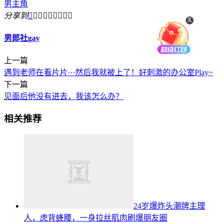
男主角
分享到









X
男郎社gay
上一篇
遇到老师在看片片···然后我就被上了！好刺激的办公室Play~
下一篇
见面后他没有进去，我该怎么办？
相关推荐
24岁爆炸头潮牌主理
人，虎背蜂腰，一身拉丝肌肉刷爆朋友圈