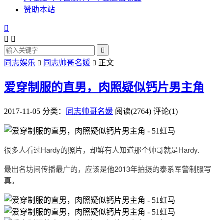
赞助本站




同志娱乐
同志帅哥名媛
正文


爱穿制服的直男，肉照疑似钙片男主角
2017-11-05
分类：
同志帅哥名媛
阅读(2764)
评论(1)
很多人看过Hardy的照片，却鲜有人知道那个帅哥就是Hardy.
最出名坊间传播最广的，应该是他2013年拍摄的泰系军警制服写
真。