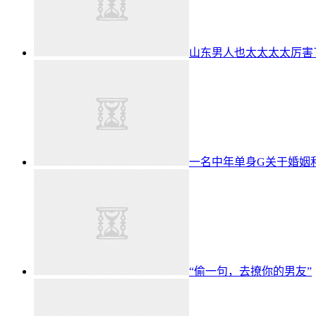
山东男人也太太太太厉害
一名中年单身G关于婚姻
“偷一句，去撩你的男友”