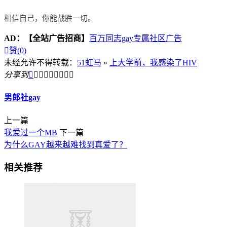
相信自己，你能战胜一切。
AD：
【全站广告招商】
百万同志gay专属社区广告

赞(
0
)
未经允许不得转载：
51虹马
»
上大学前，我感染了HIV
分享到









男郎社gay
上一篇
我爱过一个MB
下一篇
为什么GAY越来越难找到真爱了？
相关推荐