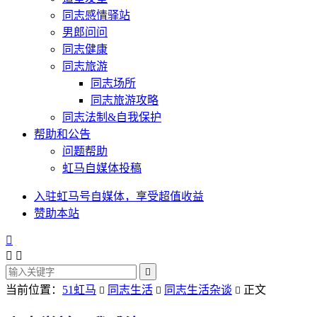
同志感情驿站
男郎问问
同志健康
同志旅游
同志场所
同志旅游攻略
同志法制&自我保护
帮助和公告
问题帮助
虹马自媒体投稿
入驻虹马号自媒体，享受超值收益
赞助本站




当前位置：
51虹马
同志生活
同志生活杂谈
正文


