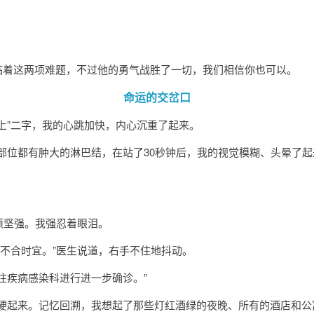
n同时面临着这两项难题，不过他的勇气战胜了一切，我们相信你也可以。
命运的交岔口
马上”二字，我的心跳加快，内心沉重了起来。
部位都有肿大的淋巴结，在站了30秒钟后，我的视觉模糊、头晕了起
须坚强。我强忍着眼泪。
不合时宜。”医生说道，右手不住地抖动。
往疾病感染科进行进一步确诊。”
硬起来。记忆回溯，我想起了那些灯红酒绿的夜晚、所有的酒店和公