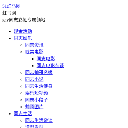
51虹马网
虹马网
gay同志彩虹专属领地
现金活动
同志娱乐
同志资讯
耽美电影
同志电影
同志电影杂谈
同志帅哥名媛
同志小说
同志生活健身
娱乐短视频
同志小段子
帅哥图片
同志生活
同志生活杂谈
造型发型