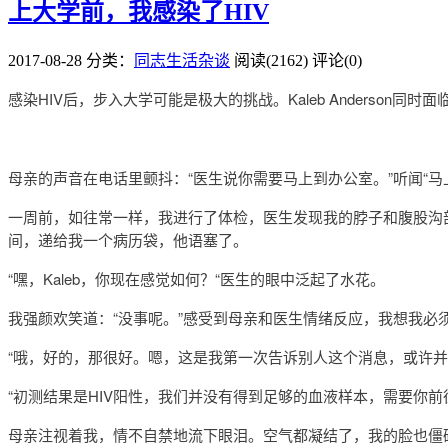
上大学前，我感染了HIV
2017-08-28
分类：
同志生活杂谈
阅读(2162)
评论(0)
感染HIV后，步入大学可能是极大的挑战。Kaleb Anderso
母亲的声音在电话里颤抖：“医生说你需要马上到办公室。”听闻“
一周前，如往常一样，我进行了体检，医生发现我的脖子和腹股沟
间，递给我一个病历袋，他语塞了。
“嘿，Kaleb，你现在感觉如何？“医生的眼中泛起了水花。
我强颜欢笑道：“没事呢。”感受到母亲和医生情绪反应，我想我必
“哦，好的，那很好。嗯，这是我第一次告诉别人这个消息，或许并
“初测结果是HIV阳性，我们并没有得到足够的血液样本，需要你前
母亲注视着我，情不自禁地流下眼泪。空气都凝结了，我的脸也僵