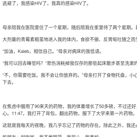
逃避了，我感染HIV了，我真的感染HIV了。
母亲陪我在医院里住了一个星期，随后陪我在家里待了两个星期。
大剂量的青霉素粗蛮地进入我的体内，食欲不振、反胃呕吐随之而
“加油，Kaleb，相信自己。”母亲对病床的我低语。
“我可以回去睡觉吗？“悲伤消耗掉我仅存的那些起床散步甚至洗漱
“不，你需要吃饭。我不会让你放弃的。”母亲打开了食物托盘，
下去。
在焦虑中服用了90来天的药物，我的体重增长了50多磅，不过还好
心。11:47，我打开了背包，翻出药物，服下了大学来第一片药物
这就是我每天的夜晚，我几乎忘记了药物的存在。除此之外，我还
和朋友一起吃饭，我不敢服药，我担心，我害怕。