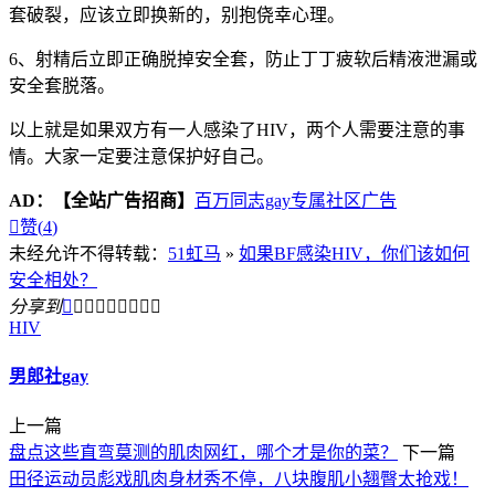
套破裂，应该立即换新的，别抱侥幸心理。
6、射精后立即正确脱掉安全套，防止丁丁疲软后精液泄漏或
安全套脱落。
以上就是如果双方有一人感染了HIV，两个人需要注意的事
情。大家一定要注意保护好自己。
AD：
【全站广告招商】
百万同志gay专属社区广告

赞(
4
)
未经允许不得转载：
51虹马
»
如果BF感染HIV，你们该如何
安全相处？
分享到









HIV
男郎社gay
上一篇
盘点这些直弯莫测的肌肉网红，哪个才是你的菜？
下一篇
田径运动员彪戏肌肉身材秀不停，八块腹肌小翘臀太抢戏！