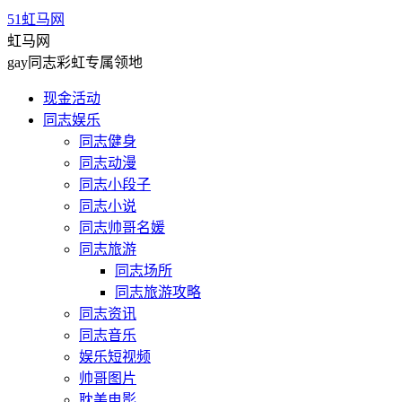
51虹马网
虹马网
gay同志彩虹专属领地
现金活动
同志娱乐
同志健身
同志动漫
同志小段子
同志小说
同志帅哥名媛
同志旅游
同志场所
同志旅游攻略
同志资讯
同志音乐
娱乐短视频
帅哥图片
耽美电影