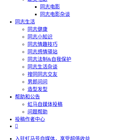
同志电影
同志电影杂谈
同志生活
同志健康
同志小知识
同志情趣技巧
同志感情驿站
同志法制&自我保护
同志生活杂谈
搜同同志交友
男郎问问
造型发型
帮助和公告
虹马自媒体投稿
问题帮助
投稿作者中心

入驻虹马号自媒体，享受超值收益