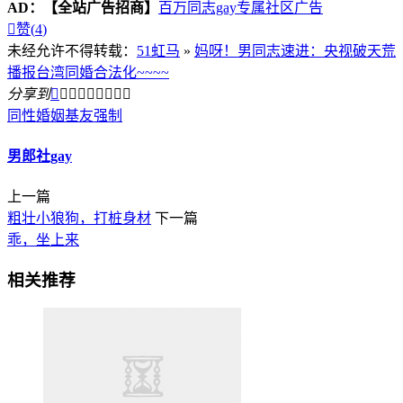
AD：
【全站广告招商】
百万同志gay专属社区广告

赞(
4
)
未经允许不得转载：
51虹马
»
妈呀！男同志速进：央视破天荒
播报台湾同婚合法化~~~~
分享到









同性婚姻
基友
强制
男郎社gay
上一篇
粗壮小狼狗，打桩身材
下一篇
乖，坐上来
相关推荐