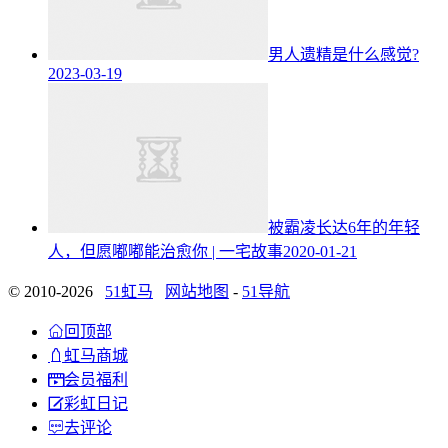
男人遗精是什么感觉?
2023-03-19
被霸凌长达6年的年轻
人，但愿嘟嘟能治愈你 | 一宅故事
2020-01-21
© 2010-2026
51虹马
网站地图
-
51导航

回顶部

虹马商城

会员福利

彩虹日记

去评论