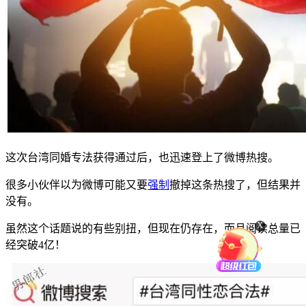
这次台湾同婚专法获得通过后，也迅速登上了微博热搜。
很多小伙伴以为微博可能又要
强制
撤掉这条热搜了，但结果并
没有。
X
虽然这个话题说的有些别扭，但现在仍存在，而且阅读总量已
经突破4亿！