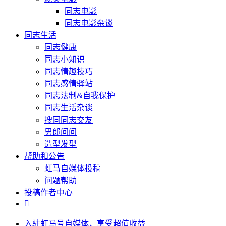
同志电影
同志电影杂谈
同志生活
同志健康
同志小知识
同志情趣技巧
同志感情驿站
同志法制&自我保护
同志生活杂谈
搜同同志交友
男郎问问
造型发型
帮助和公告
虹马自媒体投稿
问题帮助
投稿作者中心

入驻虹马号自媒体，享受超值收益