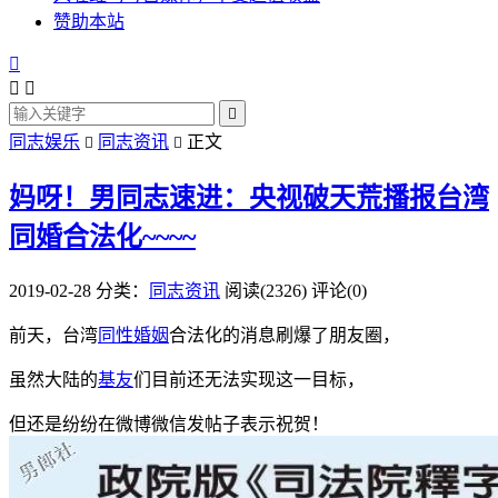
赞助本站




同志娱乐
同志资讯
正文


妈呀！男同志速进：央视破天荒播报台湾
同婚合法化~~~~
2019-02-28
分类：
同志资讯
阅读(2326)
评论(0)
前天，台湾
同性婚姻
合法化的消息刷爆了朋友圈，
虽然大陆的
基友
们目前还无法实现这一目标，
但还是纷纷在微博微信发帖子表示祝贺！