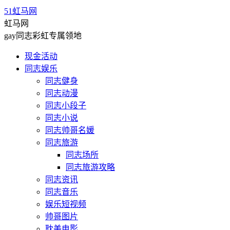
51虹马网
虹马网
gay同志彩虹专属领地
现金活动
同志娱乐
同志健身
同志动漫
同志小段子
同志小说
同志帅哥名媛
同志旅游
同志场所
同志旅游攻略
同志资讯
同志音乐
娱乐短视频
帅哥图片
耽美电影