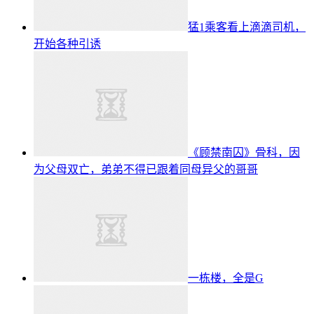
猛1乘客看上滴滴司机，
开始各种引诱
《顾禁南囚》骨科，因
为父母双亡，弟弟不得已跟着同母异父的哥哥
一栋楼，全是G