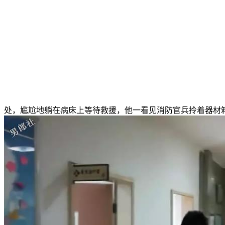
处，尴尬地躺在病床上等待救援，他一看见消防官兵拎着器材