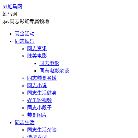
51虹马网
虹马网
gay同志彩虹专属领地
现金活动
同志娱乐
同志资讯
耽美电影
同志电影
同志电影杂谈
同志帅哥名媛
同志小说
同志生活健身
娱乐短视频
同志小段子
帅哥图片
同志生活
同志生活杂谈
造型发型