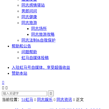
同志感情驿站
男郎问问
同志健康
同志旅游
同志场所
同志旅游攻略
同志法制&自我保护
帮助和公告
问题帮助
虹马自媒体投稿
入驻虹马号自媒体，享受超值收益
赞助本站




当前位置：
51虹马
同志娱乐
同志资讯
正文


