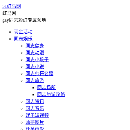
51虹马网
虹马网
gay同志彩虹专属领地
现金活动
同志娱乐
同志健身
同志动漫
同志小段子
同志小说
同志帅哥名媛
同志旅游
同志场所
同志旅游攻略
同志资讯
同志音乐
娱乐短视频
帅哥图片
耽美电影