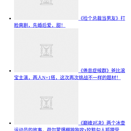
《捡个总裁当男友》打
脸爽剧，先婚后爱，甜！
《倦怠症候群》爸比滚
宝主演，两人N+1搭，这次再次挑战不一样的题材！
《巅峰对决》两个冰壶
运动员的故事，荷尔蒙爆棚狼狗攻x狡黠勾人狐狸受