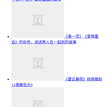
《第一页》《爱情重
启》的前传，讲述两人在一起前的故事
《雷云暴雨》财阀傲娇
1x落魄忠犬0