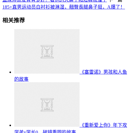
185+直男运动员白衬衫被淋湿，翹臀長腿鼻子挺，A爆了！
相关推荐
《塞雷诺》男孩和人鱼
的故事
《重新爱上你》年下攻
学弟x学长0，破镜重圆的故事