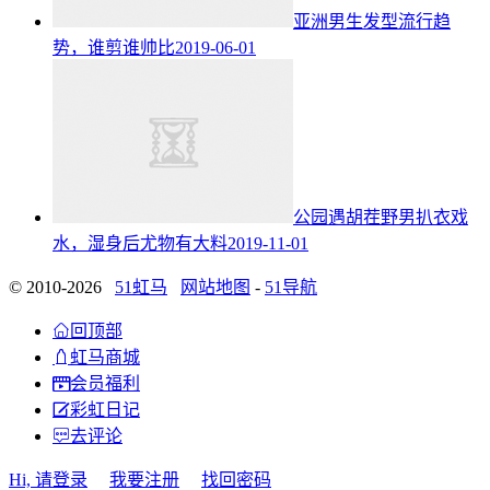
亚洲男生发型流行趋
势，谁剪谁帅比
2019-06-01
公园遇胡茬野男扒衣戏
水，湿身后尤物有大料
2019-11-01
© 2010-2026
51虹马
网站地图
-
51导航

回顶部

虹马商城

会员福利

彩虹日记

去评论
Hi, 请登录
我要注册
找回密码