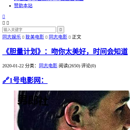
赞助本站




同志娱乐
耽美电影
同志电影
正文



《胆量计划》：吻你太美好，时间会知道
2020-01-22
分类：
同志电影
阅读(2650)
评论(0)
🔗1号电影网：