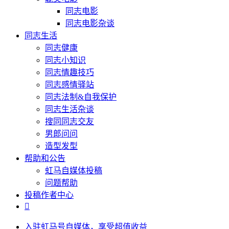
同志电影
同志电影杂谈
同志生活
同志健康
同志小知识
同志情趣技巧
同志感情驿站
同志法制&自我保护
同志生活杂谈
搜同同志交友
男郎问问
造型发型
帮助和公告
虹马自媒体投稿
问题帮助
投稿作者中心

入驻虹马号自媒体，享受超值收益