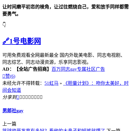
让时间磨平初恋的棱角，让过往燃烧自己，爱和放手同样都需
要勇气。
👇
🔗1号电影网
可用免费观看全网最新最全 国内外耽美电影、同志电视剧、
同志综艺、同志动漫资源，乐享同志影视。
AD：
【全站广告招商】
百万同志gay专属社区广告

赞(
6
)
未经允许不得转载：
51虹马
»
《胆量计划》：吻你太美好，时
间会知道
分享到









男郎社gay
上一篇
篮球帅哥发育有多好？看他的大鼻子和短裤就懂了
下一篇