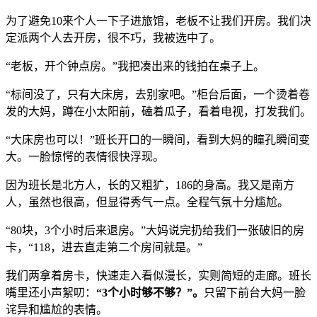
为了避免10来个人一下子进旅馆，老板不让我们开房。我们决
定派两个人去开房，很不巧，我被选中了。
“老板，开个钟点房。”我把凑出来的钱拍在桌子上。
“标间没了，只有大床房，去别家吧。”柜台后面，一个烫着卷
发的大妈，蹲在小太阳前，磕着瓜子，看着电视，打发我们。
“大床房也可以！”班长开口的一瞬间，看到大妈的瞳孔瞬间变
大。一脸惊愕的表情很快浮现。
因为班长是北方人，长的又粗犷，186的身高。我又是南方
人，虽然也很高，但显得秀气一点。全程气氛十分尴尬。
“80块，3个小时后来退房。”大妈说完扔给我们一张破旧的房
卡，“118，进去直走第二个房间就是。”
我们两拿着房卡，快速走入看似漫长，实则简短的走廊。班长
嘴里还小声絮叨：
“3个小时够不够？”。
只留下前台大妈一脸
诧异和尴尬的表情。