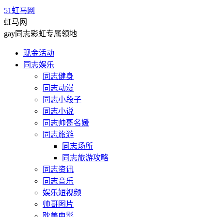
51虹马网
虹马网
gay同志彩虹专属领地
现金活动
同志娱乐
同志健身
同志动漫
同志小段子
同志小说
同志帅哥名媛
同志旅游
同志场所
同志旅游攻略
同志资讯
同志音乐
娱乐短视频
帅哥图片
耽美电影