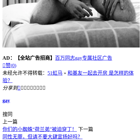
AD：
【全站广告招商】
百万同志gay专属社区广告

赞(
0
)
未经允许不得转载：
51虹马
»
和基友一起去开房 是怎样的体
验？
分享到









gay
搜同
上一篇
你们的小蜘蛛“荷兰弟”被迫穿丁！
下一篇
同性无罪，但请不要大肆宣扬好吗？