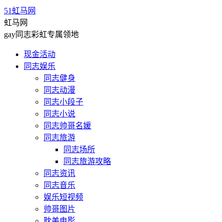
51虹马网
虹马网
gay同志彩虹专属领地
现金活动
同志娱乐
同志健身
同志动漫
同志小段子
同志小说
同志帅哥名媛
同志旅游
同志场所
同志旅游攻略
同志资讯
同志音乐
娱乐短视频
帅哥图片
耽美电影