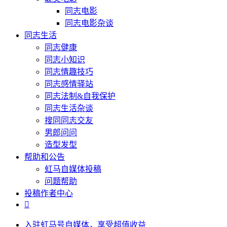
同志电影
同志电影杂谈
同志生活
同志健康
同志小知识
同志情趣技巧
同志感情驿站
同志法制&自我保护
同志生活杂谈
搜同同志交友
男郎问问
造型发型
帮助和公告
虹马自媒体投稿
问题帮助
投稿作者中心

入驻虹马号自媒体，享受超值收益