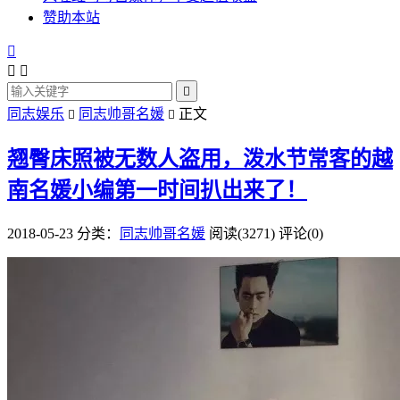
赞助本站




同志娱乐
同志帅哥名媛
正文


翘臀床照被无数人盗用，泼水节常客的越
南名媛小编第一时间扒出来了！
2018-05-23
分类：
同志帅哥名媛
阅读(3271)
评论(0)