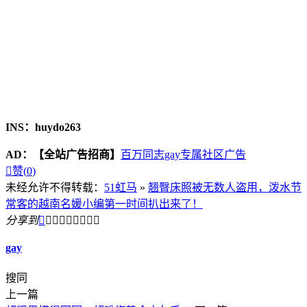
INS：huydo263
AD：
【全站广告招商】
百万同志gay专属社区广告

赞(
0
)
未经允许不得转载：
51虹马
»
翘臀床照被无数人盗用，泼水节
常客的越南名媛小编第一时间扒出来了！
分享到









gay
搜同
上一篇