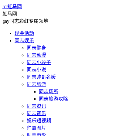
51虹马网
虹马网
gay同志彩虹专属领地
现金活动
同志娱乐
同志健身
同志动漫
同志小段子
同志小说
同志帅哥名媛
同志旅游
同志场所
同志旅游攻略
同志资讯
同志音乐
娱乐短视频
帅哥图片
耽美电影