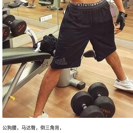
公狗腰，马达臀，倒三角背，