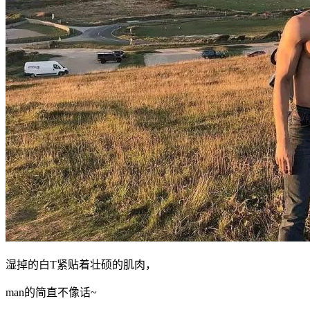
湿掉的白T紧贴着壮硕的肌肉，
man的简直不像话~