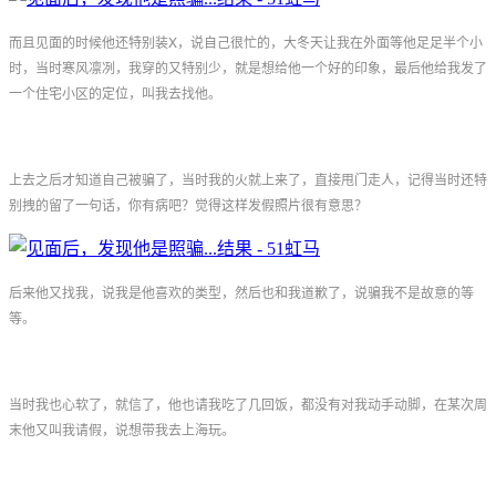
而且见面的时候他还特别装X，说自己很忙的，大冬天让我在外面等他足足半个小
时，当时寒风凛冽，我穿的又特别少，就是想给他一个好的印象，最后他给我发了
一个住宅小区的定位，叫我去找他。
上去之后才知道自己被骗了，当时我的火就上来了，直接甩门走人，记得当时还特
别拽的留了一句话，你有病吧？觉得这样发假照片很有意思？
后来他又找我，说我是他喜欢的类型，然后也和我道歉了，说骗我不是故意的等
等。
当时我也心软了，就信了，他也请我吃了几回饭，都没有对我动手动脚，在某次周
末他又叫我请假，说想带我去上海玩。