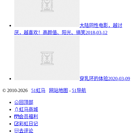
大陆同性电影，越讨
厌，越喜欢！高颜值、阳光、搞笑
2018-03-12
穿乳环的体验
2020-03-09
© 2010-2026
51虹马
网站地图
-
51导航

回顶部

虹马商城

会员福利

彩虹日记

去评论