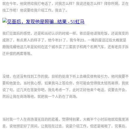
就在今年，他突然给我打电话了，问我怎么样？我说还能怎么样？拜你所赐，正在
找工作呢！他说要给我介绍工作。我去了。
我们见面后的感觉，还是和当初认识的时候一样，依旧是他请我吃饭，还说我变的
成熟了，有点男人的样子了，他今年31了，我今年23，一堆的废话过后大概就是
跟我炫耀他这几年是如何在这个城市买了三套房子和两个名牌汽车，还有老房子拆
迁补偿的两套等等。
没错，在还没有找到工作的我，目前的处境下听上去确实很有吸引力，他问我要不
要和他复合。当时我心想，如果我马上答应你，你可能会觉得我太轻而易得，我就
说了句，过几天在答复你吧，我先考虑一下，此时正好他来个电话，说要去开会，
然后让我在商场等他，就把我一个人扔在了商场。
当时我一个人在商场漫无目的的逛着，觉得特别累，大概半个小时后他就给我发消
息，说他预定好了房间，让我现在过去，说是介绍工作，但还是啪啪了，完事后，