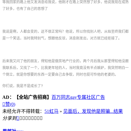
等我回家的路上他又发消息给我说，他刚才在路上突然想了好多，他说我现在成熟
了好多，也有了自己的思想了
我说是啊，人都会变的，这不很正常吗？他说，所以你找别人吧，从始至终我们都
是一个笑话，当时我特别气，想跟他反驳，消息刚发出，对方就已经拒接了。
后来我又问了他的朋友，得知他是做房地产行业的，两个月后我从那里得知他没跟
我联系后，又找了一个，比我更年轻的人，当时我竟没有半点嫉妒，我突然明白一
个倒立，就是你想要的东西一定要自己去争取，同时也挺可怜他的老婆的。
你们说，我是不是成长了?
AD：
【全站广告招商】
百万同志gay专属社区广告

赞(
0
)
未经允许不得转载：
51虹马
»
见面后，发现他是照骗...结果
分享到








