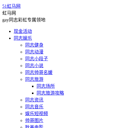
51虹马网
虹马网
gay同志彩虹专属领地
现金活动
同志娱乐
同志健身
同志动漫
同志小段子
同志小说
同志帅哥名媛
同志旅游
同志场所
同志旅游攻略
同志资讯
同志音乐
娱乐短视频
帅哥图片
耽美电影